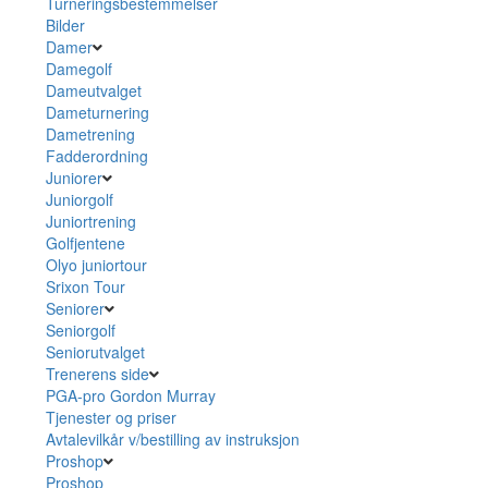
Turneringsbestemmelser
Bilder
Damer
Damegolf
Dameutvalget
Dameturnering
Dametrening
Fadderordning
Juniorer
Juniorgolf
Juniortrening
Golfjentene
Olyo juniortour
Srixon Tour
Seniorer
Seniorgolf
Seniorutvalget
Trenerens side
PGA-pro Gordon Murray
Tjenester og priser
Avtalevilkår v/bestilling av instruksjon
Proshop
Proshop