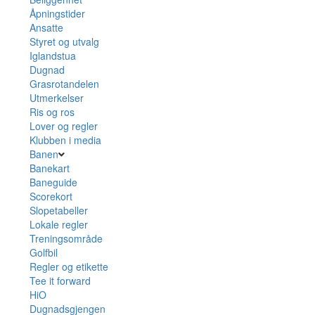
Åpningstider
Ansatte
Styret og utvalg
Iglandstua
Dugnad
Grasrotandelen
Utmerkelser
Ris og ros
Lover og regler
Klubben i media
Banen
Banekart
Baneguide
Scorekort
Slopetabeller
Lokale regler
Treningsområde
Golfbil
Regler og etikette
Tee it forward
HiO
Dugnadsgjengen