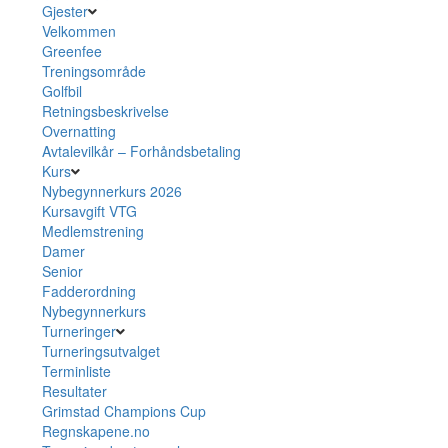
Gjester
Velkommen
Greenfee
Treningsområde
Golfbil
Retningsbeskrivelse
Overnatting
Avtalevilkår – Forhåndsbetaling
Kurs
Nybegynnerkurs 2026
Kursavgift VTG
Medlemstrening
Damer
Senior
Fadderordning
Nybegynnerkurs
Turneringer
Turneringsutvalget
Terminliste
Resultater
Grimstad Champions Cup
Regnskapene.no