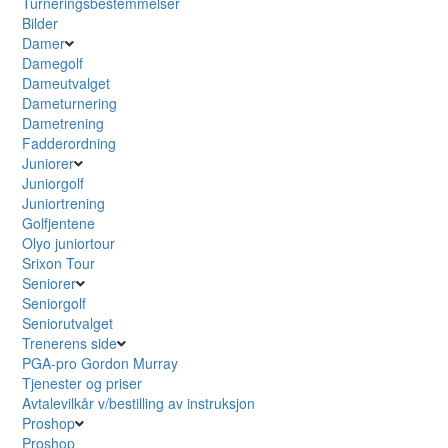
Turneringsbestemmelser
Bilder
Damer
Damegolf
Dameutvalget
Dameturnering
Dametrening
Fadderordning
Juniorer
Juniorgolf
Juniortrening
Golfjentene
Olyo juniortour
Srixon Tour
Seniorer
Seniorgolf
Seniorutvalget
Trenerens side
PGA-pro Gordon Murray
Tjenester og priser
Avtalevilkår v/bestilling av instruksjon
Proshop
Proshop