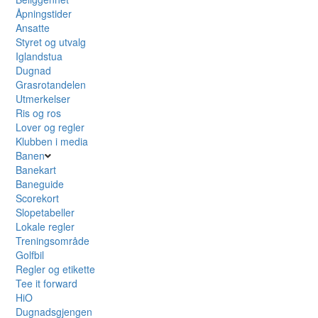
Åpningstider
Ansatte
Styret og utvalg
Iglandstua
Dugnad
Grasrotandelen
Utmerkelser
Ris og ros
Lover og regler
Klubben i media
Banen
Banekart
Baneguide
Scorekort
Slopetabeller
Lokale regler
Treningsområde
Golfbil
Regler og etikette
Tee it forward
HiO
Dugnadsgjengen