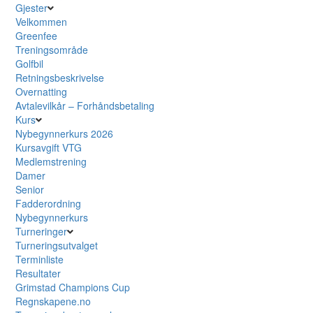
Gjester
Velkommen
Greenfee
Treningsområde
Golfbil
Retningsbeskrivelse
Overnatting
Avtalevilkår – Forhåndsbetaling
Kurs
Nybegynnerkurs 2026
Kursavgift VTG
Medlemstrening
Damer
Senior
Fadderordning
Nybegynnerkurs
Turneringer
Turneringsutvalget
Terminliste
Resultater
Grimstad Champions Cup
Regnskapene.no