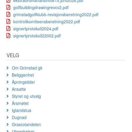
ekstraordinartarsmote15.juni2026.pdf
golfbuildingdrawingrevcv2.pdf
grimstadgolfklubb-revisjonsberetning2022.pdf
kontrollkomiteensberetning2022.pdf
signertprotokoll2024.pdf
signertprotokoll22002.pdf
VELG
Om Grimstad gk
Beliggenhet
Åpningstider
Ansatte
Styret og utvalg
Årsmøtet
Iglandstua
Dugnad
Grasrotandelen
Utmerkelser