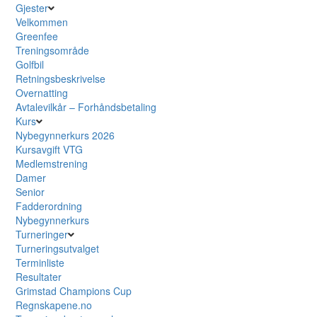
Gjester
Velkommen
Greenfee
Treningsområde
Golfbil
Retningsbeskrivelse
Overnatting
Avtalevilkår – Forhåndsbetaling
Kurs
Nybegynnerkurs 2026
Kursavgift VTG
Medlemstrening
Damer
Senior
Fadderordning
Nybegynnerkurs
Turneringer
Turneringsutvalget
Terminliste
Resultater
Grimstad Champions Cup
Regnskapene.no