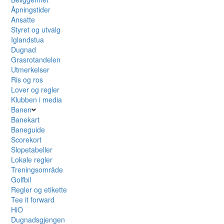
Åpningstider
Ansatte
Styret og utvalg
Iglandstua
Dugnad
Grasrotandelen
Utmerkelser
Ris og ros
Lover og regler
Klubben i media
Banen
Banekart
Baneguide
Scorekort
Slopetabeller
Lokale regler
Treningsområde
Golfbil
Regler og etikette
Tee it forward
HiO
Dugnadsgjengen