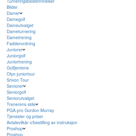
Turneringsbestemmelser
Bilder
Damer
Damegolf
Dameutvalget
Dameturnering
Dametrening
Fadderordning
Juniorer
Juniorgolf
Juniortrening
Golfjentene
Olyo juniortour
Srixon Tour
Seniorer
Seniorgolf
Seniorutvalget
Trenerens side
PGA-pro Gordon Murray
Tjenester og priser
Avtalevilkår v/bestilling av instruksjon
Proshop
Proshop