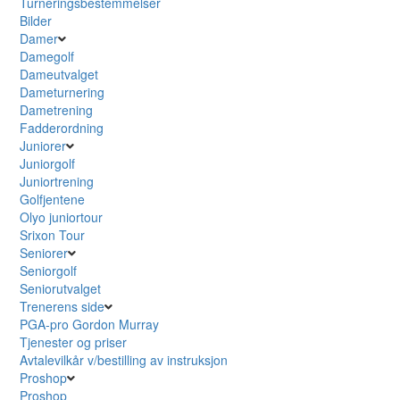
Turneringsbestemmelser
Bilder
Damer
Damegolf
Dameutvalget
Dameturnering
Dametrening
Fadderordning
Juniorer
Juniorgolf
Juniortrening
Golfjentene
Olyo juniortour
Srixon Tour
Seniorer
Seniorgolf
Seniorutvalget
Trenerens side
PGA-pro Gordon Murray
Tjenester og priser
Avtalevilkår v/bestilling av instruksjon
Proshop
Proshop