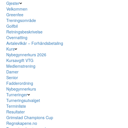
Gjester
Velkommen
Greenfee
Treningsområde
Golfbil
Retningsbeskrivelse
Overnatting
Avtalevilkår – Forhåndsbetaling
Kurs
Nybegynnerkurs 2026
Kursavgift VTG
Medlemstrening
Damer
Senior
Fadderordning
Nybegynnerkurs
Turneringer
Turneringsutvalget
Terminliste
Resultater
Grimstad Champions Cup
Regnskapene.no