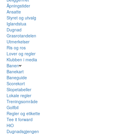
Åpningstider
Ansatte
Styret og utvalg
Iglandstua
Dugnad
Grasrotandelen
Utmerkelser
Ris og ros
Lover og regler
Klubben i media
Banen
Banekart
Baneguide
Scorekort
Slopetabeller
Lokale regler
Treningsområde
Golfbil
Regler og etikette
Tee it forward
HiO
Dugnadsgjengen