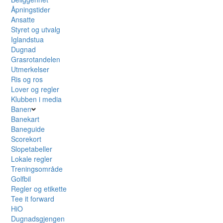
Åpningstider
Ansatte
Styret og utvalg
Iglandstua
Dugnad
Grasrotandelen
Utmerkelser
Ris og ros
Lover og regler
Klubben i media
Banen
Banekart
Baneguide
Scorekort
Slopetabeller
Lokale regler
Treningsområde
Golfbil
Regler og etikette
Tee it forward
HiO
Dugnadsgjengen