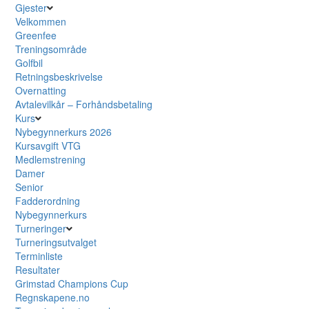
Gjester
Velkommen
Greenfee
Treningsområde
Golfbil
Retningsbeskrivelse
Overnatting
Avtalevilkår – Forhåndsbetaling
Kurs
Nybegynnerkurs 2026
Kursavgift VTG
Medlemstrening
Damer
Senior
Fadderordning
Nybegynnerkurs
Turneringer
Turneringsutvalget
Terminliste
Resultater
Grimstad Champions Cup
Regnskapene.no