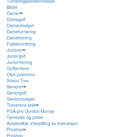
Turneringsbestemmelser
Bilder
Damer
Damegolf
Dameutvalget
Dameturnering
Dametrening
Fadderordning
Juniorer
Juniorgolf
Juniortrening
Golfjentene
Olyo juniortour
Srixon Tour
Seniorer
Seniorgolf
Seniorutvalget
Trenerens side
PGA-pro Gordon Murray
Tjenester og priser
Avtalevilkår v/bestilling av instruksjon
Proshop
Proshop