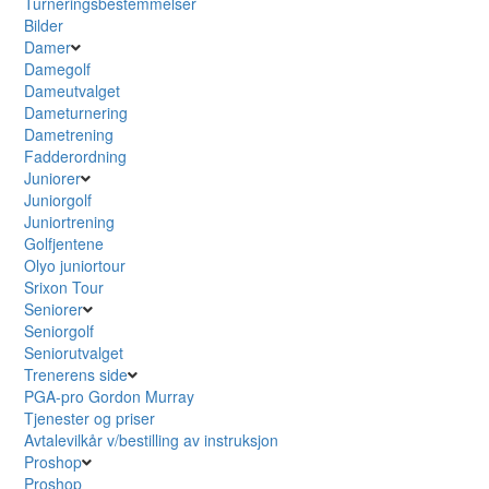
Turneringsbestemmelser
Bilder
Damer
Damegolf
Dameutvalget
Dameturnering
Dametrening
Fadderordning
Juniorer
Juniorgolf
Juniortrening
Golfjentene
Olyo juniortour
Srixon Tour
Seniorer
Seniorgolf
Seniorutvalget
Trenerens side
PGA-pro Gordon Murray
Tjenester og priser
Avtalevilkår v/bestilling av instruksjon
Proshop
Proshop