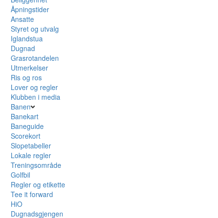
Åpningstider
Ansatte
Styret og utvalg
Iglandstua
Dugnad
Grasrotandelen
Utmerkelser
Ris og ros
Lover og regler
Klubben i media
Banen
Banekart
Baneguide
Scorekort
Slopetabeller
Lokale regler
Treningsområde
Golfbil
Regler og etikette
Tee it forward
HiO
Dugnadsgjengen