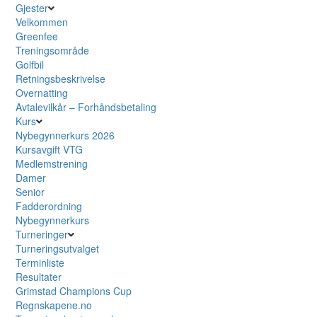
Gjester
Velkommen
Greenfee
Treningsområde
Golfbil
Retningsbeskrivelse
Overnatting
Avtalevilkår – Forhåndsbetaling
Kurs
Nybegynnerkurs 2026
Kursavgift VTG
Medlemstrening
Damer
Senior
Fadderordning
Nybegynnerkurs
Turneringer
Turneringsutvalget
Terminliste
Resultater
Grimstad Champions Cup
Regnskapene.no